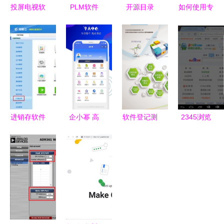
投屏电视软
PLM软件
开源目录
如何使用专
件 连接小
连接产品全
2007 认识
业软件高效
屏与大屏的
生命周期的
开源软件的
制作商品条
智慧桥梁
智能管理平
优势
码与二维码
台与核心厂
标签
商解析
进销存软件
企小幂 高
软件登记测
2345浏览
中商品条码
效便捷的手
试 定义、
器HD版 1.0
打印全攻略
机办公助手
流程与重要
截图大全及
操作步骤与
v1.0.0版本
性解析
ZOL软件评
实用技巧
介绍
测