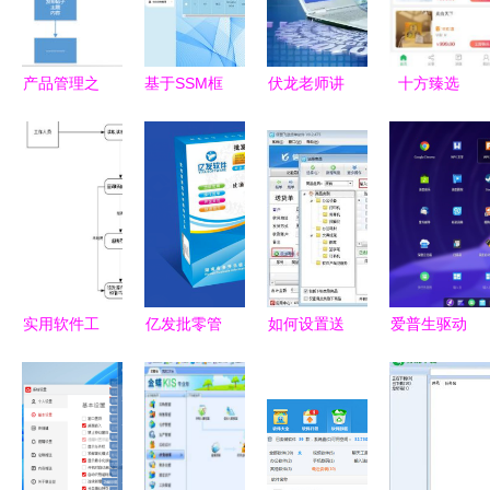
理
产品管理之
基于SSM框
伏龙老师讲
十方臻选
道 从小火
架的智能工
专业 软件
App官方版
龙果到大使
厂产品分拣
工程专业深
下载指南
命——浅谈
系统设计与
度解读
安全获取软
产品经理的
实现
件的正确方
智能工程心
式
法
实用软件工
亿发批零管
如何设置送
爱普生驱动
程应用绘图
理软件 智
货单软件实
成功适配国
从原理到实
慧进销存解
现按商品类
产操作系
践的整理指
决方案
别快速查询
统，软硬件
南
生态融合迈
出关键一步