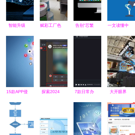
智能升级
赋彩工厂色
告别“芯繁
一文读懂中
人工智能客
浆厂家选择
魂乱”的困
国工业软件
服软件如何
指南 如何
惑，这款
发展现状与
重塑企业服
借助软件工
OS带你回
趋势
务生态
具提升采购
归有序
与管理效率
15款APP侵
探索2024
7款日常办
大开眼界
害用户权益
年最佳AI绘
公必备软
机器人焊装
被通报 逾
画软件推荐
件，用了就
车间“火力
期不整改将
再也离不开
全开”的软
面临下架处
了
件引擎