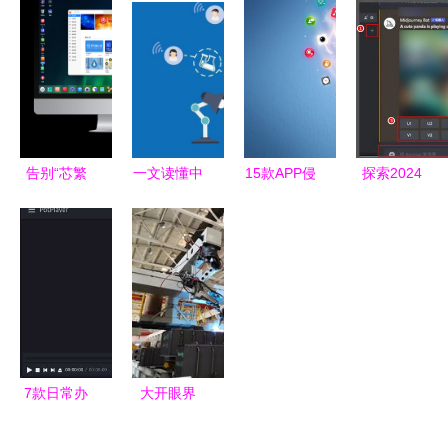
智能免费仓
业数字化转
服软件如何
指南 如何
储管理软件
型的智能引
重塑企业服
借助软件工
擎
务生态
具提升采购
与管理效率
告别“芯繁
一文读懂中
15款APP侵
探索2024
魂乱”的困
国工业软件
害用户权益
年最佳AI绘
惑，这款
发展现状与
被通报 逾
画软件推荐
OS带你回
趋势
期不整改将
归有序
面临下架处
理
7款日常办
大开眼界
公必备软
机器人焊装