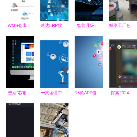
WMS仓库
速达ERP软
智能升级
赋彩工厂色
管理系统
件 中小企
人工智能客
浆厂家选择
智能免费仓
业数字化转
服软件如何
指南 如何
储管理软件
型的智能引
重塑企业服
借助软件工
擎
务生态
具提升采购
与管理效率
告别“芯繁
一文读懂中
15款APP侵
探索2024
魂乱”的困
国工业软件
害用户权益
年最佳AI绘
惑，这款
发展现状与
被通报 逾
画软件推荐
OS带你回
趋势
期不整改将
归有序
面临下架处