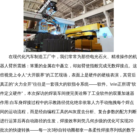
在现代化汽车制造工厂中，我们常常为那些电光石火、精准操作的机
器人臂所震撼：笨重的金属在中矗立，却如臂使指般完成无数焊接点。这
些视觉上令人“大开眼界”的工艺现场，表面上是硬件的硬核表演，其背后
真正的“火力全开”往往是一套强大的软指令系统——软件。\n\n正所谓“软
件定义硬件”，本次探访的焊装车间便完美诠释了工业软件的双重加速器
作用:白车身焊接过程中的示教路径优化绝非依靠人力手动拖拽每个焊点
间的运动流程，而是经由编程工具的AI灰度去分析、复合参数的配方判断
进行运算后再自动路径的生发，焊接效率则凭几何步级的优化可实现20
批次的快捷转换——每一次3秒自转动圈都拿一条柔性焊接序列线的数字