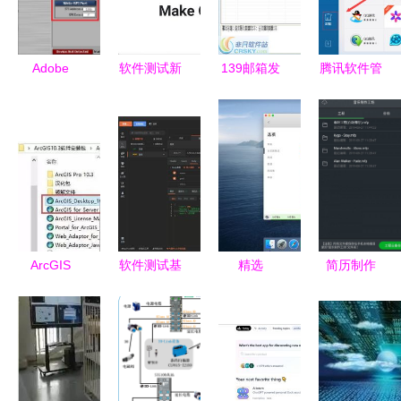
Adobe
软件测试新
139邮箱发
腾讯软件管
Audition 10
利器 Web
短信软件界
理安装教程
(AU10) 软
自动化测试
面预览与功
介绍
件全面介绍
神器
能解析
Playwright
入门教程
ArcGIS
软件测试基
精选
简历制作
10.3 软件
石 接口测
MacOS软
App软件排
安装图文详
试入门指南
件清单 提
行榜 打造
细教程
升效率与体
出色简历，
验的必备工
助力职场晋
具
升