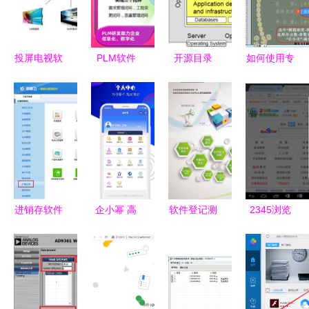
投屏电视软
PLM软件
开源目录
如何使用专
件 连接小
连接产品全
2007 认识
业软件高效
屏与大屏的
生命周期的
开源软件的
制作商品条
智慧桥梁
智能管理平
优势
码与二维码
台与核心厂
标签
商解析
进销存软件
企小幂 高
软件登记测
2345浏览
中商品条码
效便捷的手
试 定义、
器HD版 1.0
打印全攻略
机办公助手
流程与重要
截图大全及
操作步骤与
v1.0.0版本
性解析
ZOL软件评
实用技巧
介绍
测