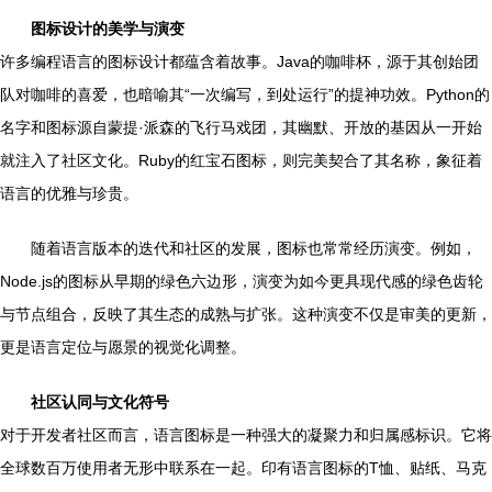
图标设计的美学与演变
许多编程语言的图标设计都蕴含着故事。Java的咖啡杯，源于其创始团
队对咖啡的喜爱，也暗喻其“一次编写，到处运行”的提神功效。Python的
名字和图标源自蒙提·派森的飞行马戏团，其幽默、开放的基因从一开始
就注入了社区文化。Ruby的红宝石图标，则完美契合了其名称，象征着
语言的优雅与珍贵。
随着语言版本的迭代和社区的发展，图标也常常经历演变。例如，
Node.js的图标从早期的绿色六边形，演变为如今更具现代感的绿色齿轮
与节点组合，反映了其生态的成熟与扩张。这种演变不仅是审美的更新，
更是语言定位与愿景的视觉化调整。
社区认同与文化符号
对于开发者社区而言，语言图标是一种强大的凝聚力和归属感标识。它将
全球数百万使用者无形中联系在一起。印有语言图标的T恤、贴纸、马克