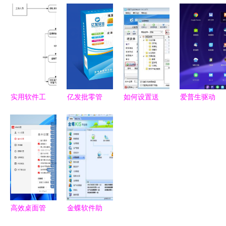
道 从小火
架的智能工
专业 软件
App官方版
龙果到大使
厂产品分拣
工程专业深
下载指南
命——浅谈
系统设计与
度解读
安全获取软
产品经理的
实现
件的正确方
智能工程心
式
法
实用软件工
亿发批零管
如何设置送
爱普生驱动
程应用绘图
理软件 智
货单软件实
成功适配国
从原理到实
慧进销存解
现按商品类
产操作系
践的整理指
决方案
别快速查询
统，软硬件
南
生态融合迈
出关键一步
高效桌面管
金蝶软件助
理利器 精
力企业高效