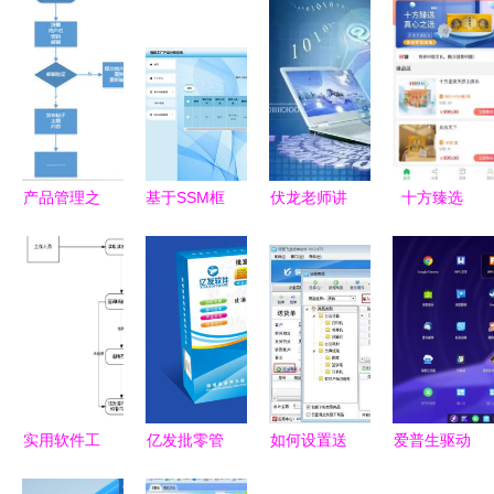
产品管理之
基于SSM框
伏龙老师讲
十方臻选
道 从小火
架的智能工
专业 软件
App官方版
龙果到大使
厂产品分拣
工程专业深
下载指南
命——浅谈
系统设计与
度解读
安全获取软
产品经理的
实现
件的正确方
智能工程心
式
法
实用软件工
亿发批零管
如何设置送
爱普生驱动
程应用绘图
理软件 智
货单软件实
成功适配国