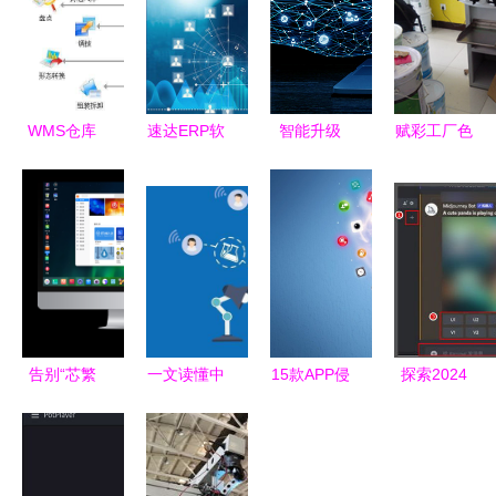
WMS仓库
速达ERP软
智能升级
赋彩工厂色
管理系统
件 中小企
人工智能客
浆厂家选择
智能免费仓
业数字化转
服软件如何
指南 如何
储管理软件
型的智能引
重塑企业服
借助软件工
擎
务生态
具提升采购
与管理效率
告别“芯繁
一文读懂中
15款APP侵
探索2024
魂乱”的困
国工业软件
害用户权益
年最佳AI绘
惑，这款
发展现状与
被通报 逾
画软件推荐
OS带你回
趋势
期不整改将