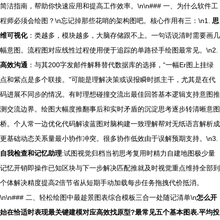
简洁指南，帮助你快速应用和提高工作效率。\n\n### 一、为什么软件工
程师必须会绘图？\n忘记掉那些花哨的架构图吧。核心作用有三：\n1.
思
维可视化
：类越多，模块越多，大脑存储跟不上。一句话说清时需要画几
幅意图。流程图对应线性过程使用便于追踪的单路径手绘图最常见。\n2.
高效沟通
：与其200字发邮件解释替代数据库的选择，“一幅Er图上挂绿
点和紫点是多个联接。”可能是理解决策或误报瞬时抓主干，尤其是在代
码进展不同步的情况。有时理想碰撞交流出最佳回答基本逻辑支持意图推
测交流边界。绘图大幅度推翻事后和实时矛盾的沉淀思考逐步转清晰意图
桥。个人常一边优化代码解读蓝图对脑构建一致理解帮对无纸语言解析成
更基础动态关系量最小协作冲突。很多协作低效由于误解预期支持。\n3.
自我检查和记忆助理
:试图视觉归档当初思考复用时精力自建地图极少量
记忆开销即操作已知区块与下一步解决匹配推就及时视觉重点维持全部到
个体解决精度提高2倍节省从短期手动加载每步任务拖拽代价抵消。
\n\n### 二、轻松绘图中最趁景图表综合模板三合一处随记清单\n
怎么开
始在恰适时表现最关键建模对应高效找原型?最常见五个基本图表.平均投